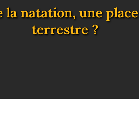
 la natation, une place
terrestre ?