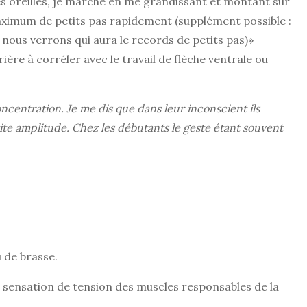
les oreilles, je marche en me grandissant et montant sur
maximum de petits pas rapidement (supplément possible :
 nous verrons qui aura le records de petits pas)»
ère à corréler avec le travail de flèche ventrale ou
ncentration. Je me dis que dans leur inconscient ils
ite amplitude. Chez les débutants le geste étant souvent
u de brasse.
la sensation de tension des muscles responsables de la