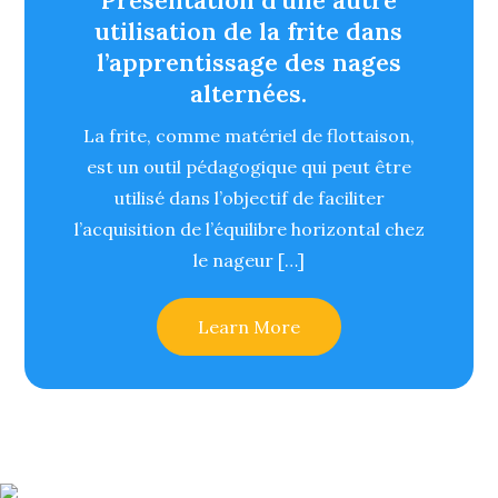
Présentation d’une autre
utilisation de la frite dans
l’apprentissage des nages
alternées.
La frite, comme matériel de flottaison,
est un outil pédagogique qui peut être
utilisé dans l’objectif de faciliter
l’acquisition de l’équilibre horizontal chez
le nageur […]
Learn More