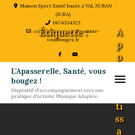
Skip
Maison Sport Santé basée à VAL SURAN
to
(JURA)
content
0674334323
Étiquette :
A
contact@apasserelle-sante-
vousbougez.fr
p
p
r
L’Apasserelle, Santé, vous
e
bougez !
Dispositif d'accompagnement vers une
n
pratique d'Activité Physique Adaptée.
ti
ss
a