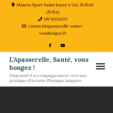
Skip
Maison Sport Santé basée à VAL SURAN
to
(JURA)
content
0674334323
contact@apasserelle-sante-
vousbougez.fr
L’Apasserelle, Santé, vous
bougez !
Dispositif d'accompagnement vers une
pratique d'Activité Physique Adaptée.