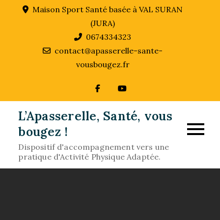
Skip
Maison Sport Santé basée à VAL SURAN
to
(JURA)
content
0674334323
contact@apasserelle-sante-
vousbougez.fr
L’Apasserelle, Santé, vous
bougez !
Dispositif d'accompagnement vers une
pratique d'Activité Physique Adaptée.