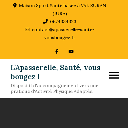
Skip
Maison Sport Santé basée à VAL SURAN
to
(JURA)
content
0674334323
contact@apasserelle-sante-
vousbougez.fr
L’Apasserelle, Santé, vous
bougez !
Dispositif d'accompagnement vers une
pratique d'Activité Physique Adaptée.