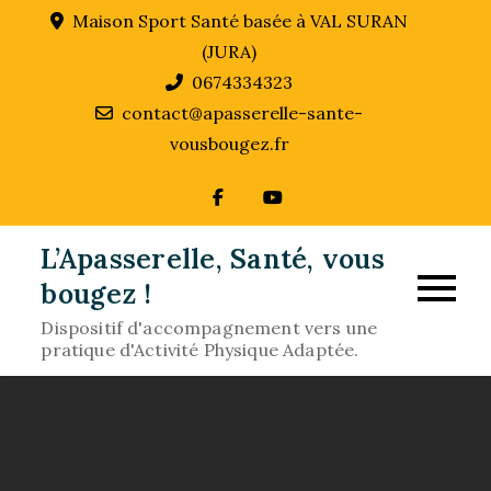
Skip
Maison Sport Santé basée à VAL SURAN
to
(JURA)
content
0674334323
contact@apasserelle-sante-
vousbougez.fr
L’Apasserelle, Santé, vous
bougez !
Dispositif d'accompagnement vers une
pratique d'Activité Physique Adaptée.