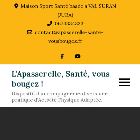
Skip
Maison Sport Santé basée à VAL SURAN
to
(JURA)
content
0674334323
contact@apasserelle-sante-
vousbougez.fr
L’Apasserelle, Santé, vous
bougez !
Dispositif d'accompagnement vers une
pratique d'Activité Physique Adaptée.