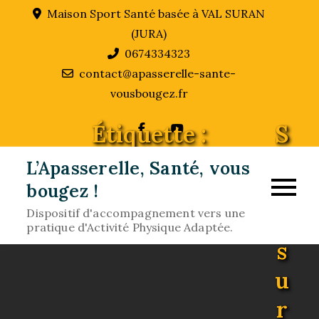
Skip
Maison Sport Santé basée à VAL SURAN
to
(JURA)
content
0674334323
contact@apasserelle-sante-
vousbougez.fr
Étiquette :
S
p
L’Apasserelle, Santé, vous
o
bougez !
Dispositif d'accompagnement vers une
rt
pratique d'Activité Physique Adaptée.
s
u
r