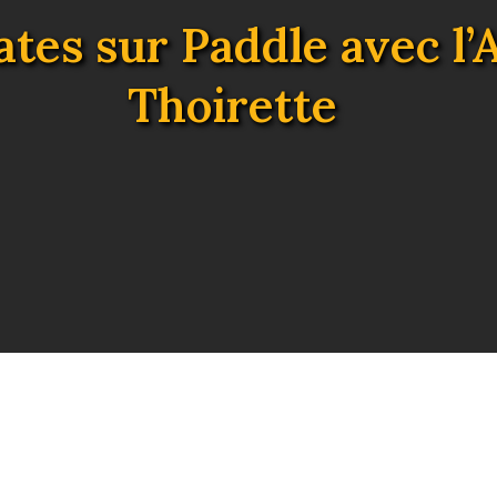
ates sur Paddle avec l’
Thoirette