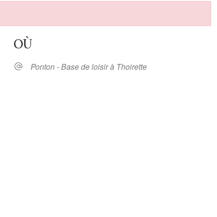
OÙ
Ponton - Base de loisir à Thoirette
oogle
iCalendar
Office 