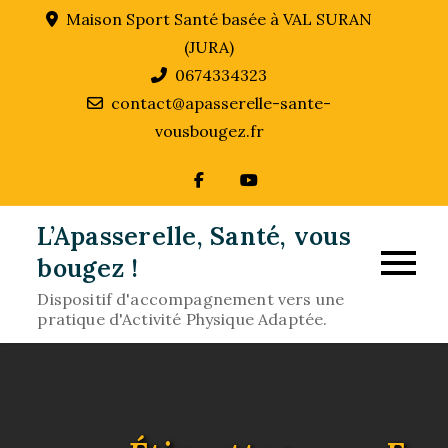
Skip
Maison Sport Santé basée à VAL SURAN
to
(JURA)
content
0674334323
contact@apasserelle-sante-
vousbougez.fr
L’Apasserelle, Santé, vous
bougez !
Dispositif d'accompagnement vers une
pratique d'Activité Physique Adaptée.