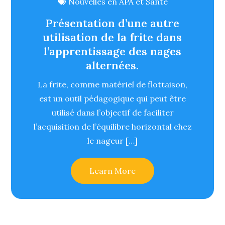
Nouvelles en APA et Santé
Présentation d’une autre
utilisation de la frite dans
l’apprentissage des nages
alternées.
La frite, comme matériel de flottaison,
est un outil pédagogique qui peut être
utilisé dans l’objectif de faciliter
l’acquisition de l’équilibre horizontal chez
le nageur […]
Learn More