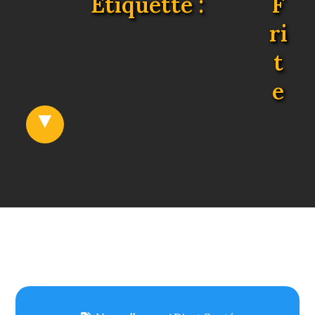
Étiquette :
F
ri
t
e