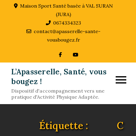
Skip
Maison Sport Santé basée à VAL SURAN
to
(JURA)
content
0674334323
contact@apasserelle-sante-
vousbougez.fr
L’Apasserelle, Santé, vous
bougez !
Dispositif d'accompagnement vers une
pratique d'Activité Physique Adaptée.
Étiquette :
C