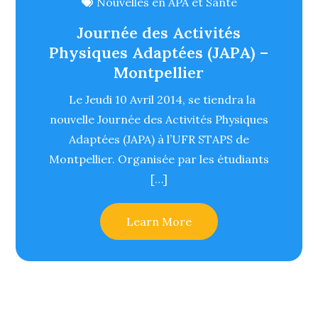
Nouvelles en APA et Santé
Journée des Activités
Physiques Adaptées (JAPA) –
Montpellier
Le Jeudi 10 Avril 2014, se tiendra la
nouvelle Journée des Activités Physiques
Adaptées (JAPA) à l’UFR STAPS de
Montpellier. Organisée par les étudiants
[…]
Learn More