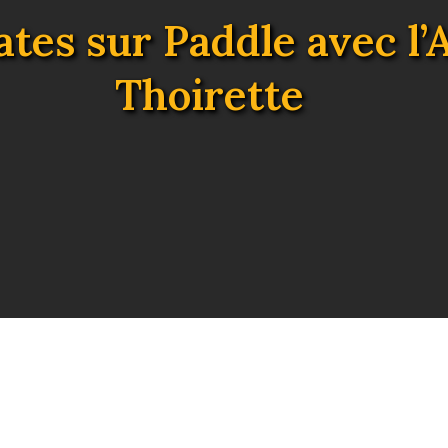
ates sur Paddle avec l’
Thoirette