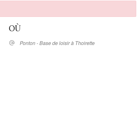
OÙ
Ponton - Base de loisir à Thoirette
oogle
iCalendar
Office 