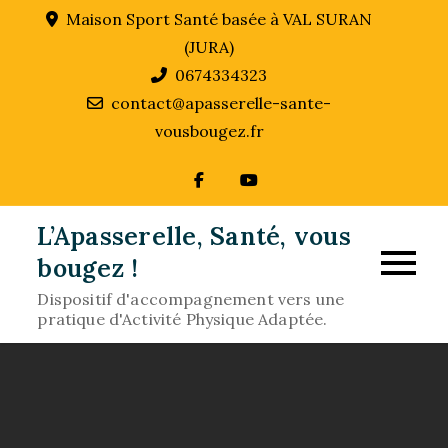
Skip
Maison Sport Santé basée à VAL SURAN
to
(JURA)
content
0674334323
contact@apasserelle-sante-
vousbougez.fr
L’Apasserelle, Santé, vous
bougez !
Dispositif d'accompagnement vers une
pratique d'Activité Physique Adaptée.