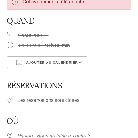
Cet évènement a été annulé.
QUAND
1 août 2025
9 h 30 min - 10 h 30 min
AJOUTER AU CALENDRIER
Télécharger ICS
Calendrier Google
iCalendar
Office 365
Outlook Live
RÉSERVATIONS
Les réservations sont closes
OÙ
Ponton - Base de loisir à Thoirette