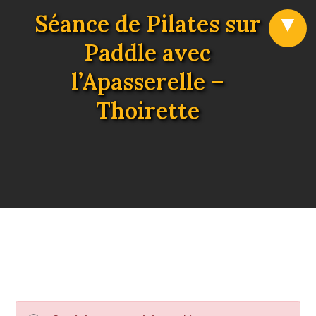
Séance de Pilates sur
Paddle avec
l’Apasserelle –
Thoirette