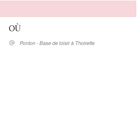
OÙ
Ponton - Base de loisir à Thoirette
oogle
iCalendar
Office 