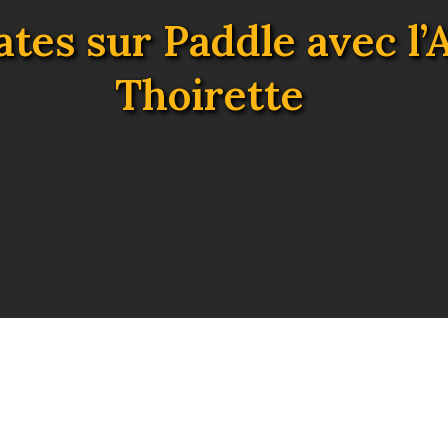
ates sur Paddle avec l’
Thoirette