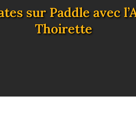
ates sur Paddle avec l’
Thoirette