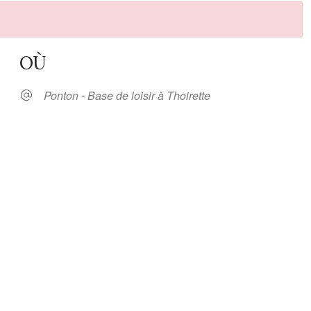
OÙ
Ponton - Base de loisir à Thoirette
oogle
iCalendar
Office 