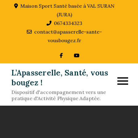
Skip
Maison Sport Santé basée à VAL SURAN
to
(JURA)
content
0674334323
contact@apasserelle-sante-
vousbougez.fr
L’Apasserelle, Santé, vous
bougez !
Dispositif d'accompagnement vers une
pratique d'Activité Physique Adaptée.