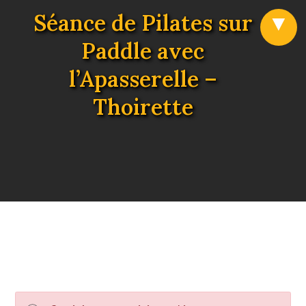
Séance de Pilates sur
Paddle avec
l’Apasserelle –
Thoirette