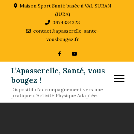
Skip
Maison Sport Santé basée à VAL SURAN
to
(JURA)
content
0674334323
contact@apasserelle-sante-
vousbougez.fr
L’Apasserelle, Santé, vous
bougez !
Dispositif d'accompagnement vers une
pratique d'Activité Physique Adaptée.